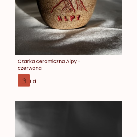
Czarka ceramiczna Alpy -
czerwona
Cena
59,00 zł