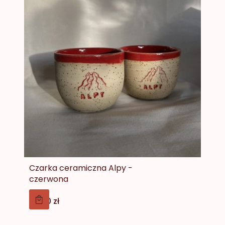
Czarka ceramiczna Alpy -
czerwona
Cena
75,00 zł