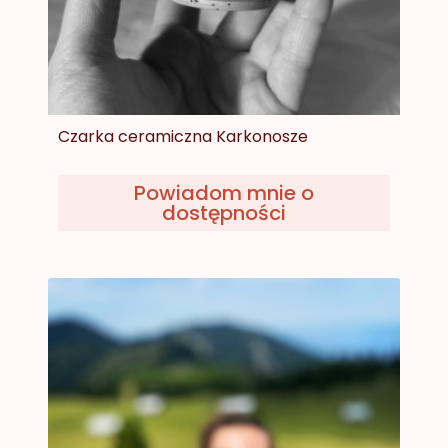
Czarka ceramiczna Karkonosze
Powiadom mnie o
dostępności
Cena
75,00 zł