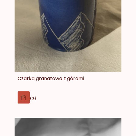
Czarka granatowa z górami
Cena
79,00 zł