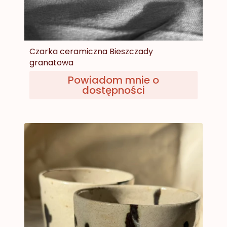
Czarka ceramiczna Bieszczady
granatowa
Powiadom mnie o
dostępności
Cena
85,00 zł