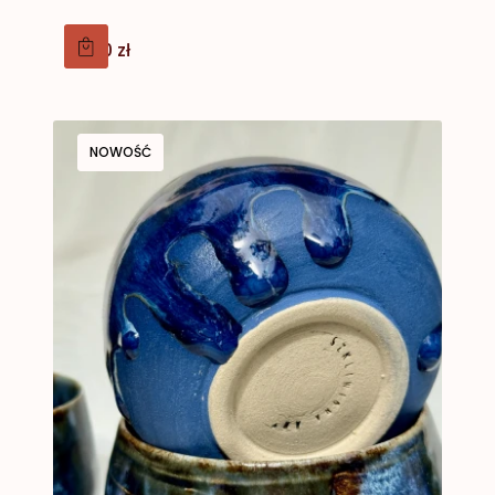
Cena
79,00 zł
NOWOŚĆ