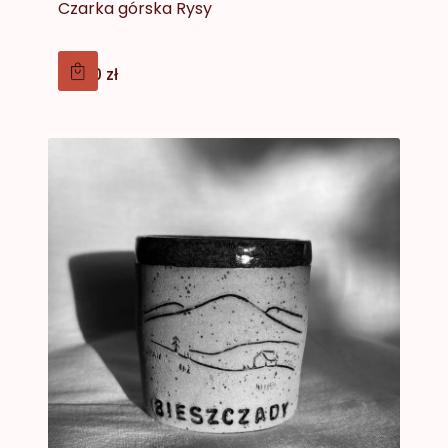
Czarka górska Rysy
Cena
79,00 zł