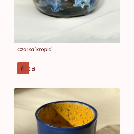
Czarka 'kropla'
Cena
79,00 zł