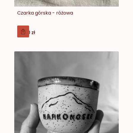
Czarka górska - różowa
Cena
75,00 zł