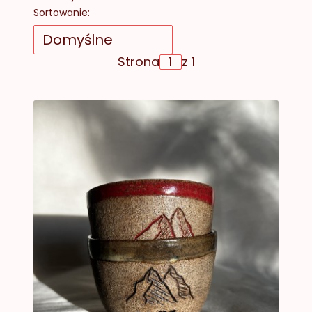
Lista produktów
Sortowanie:
Domyślne
Strona
z 1