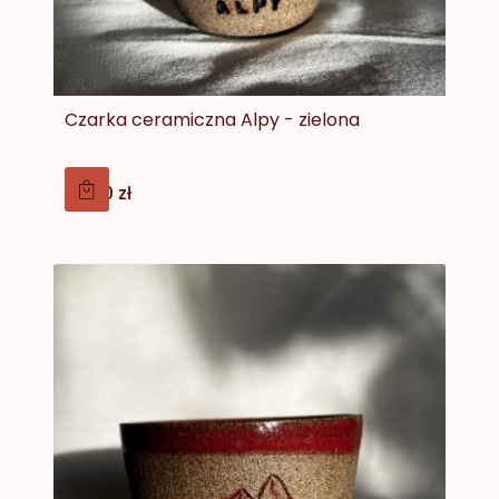
Czarka ceramiczna Alpy - zielona
Cena
59,00 zł