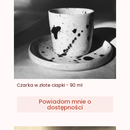
Czarka w złote ciapki - 90 ml
Powiadom mnie o
dostępności
Cena
59,00 zł