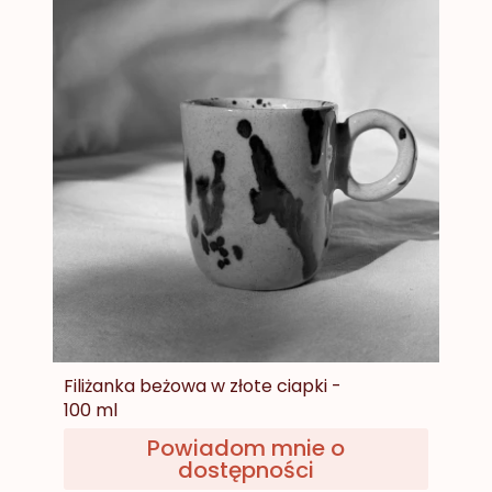
Filiżanka beżowa w złote ciapki -
100 ml
Powiadom mnie o
dostępności
Cena
79,00 zł