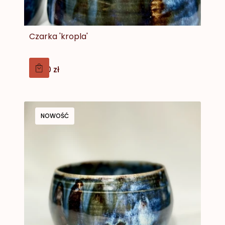
Czarka 'kropla'
Cena
79,00 zł
NOWOŚĆ