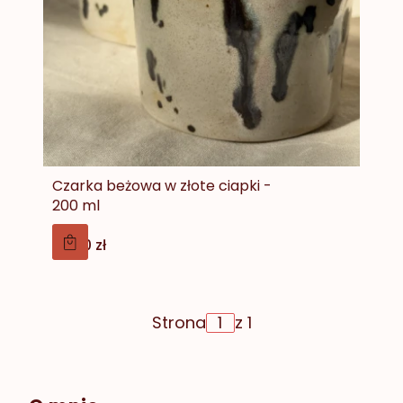
Czarka beżowa w złote ciapki -
200 ml
Cena
89,00 zł
Strona
z 1