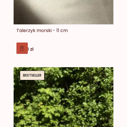
Talerzyk morski - 11 cm
Cena
59,00 zł
BESTSELLER