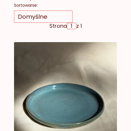
Lista produktów
Sortowanie:
Domyślne
Strona
z 1