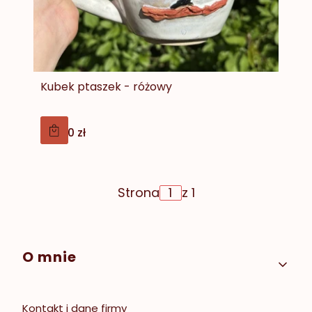
Kubek ptaszek - różowy
Cena
179,00 zł
Strona
z 1
Linki w stopce
O mnie
Kontakt i dane firmy