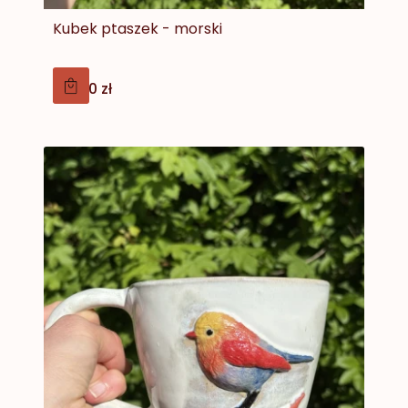
Kubek ptaszek - morski
Cena
179,00 zł