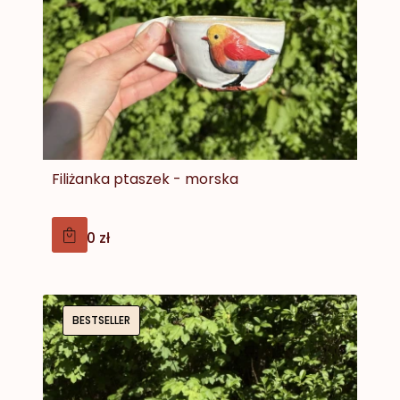
Filiżanka ptaszek - morska
Cena
139,00 zł
BESTSELLER