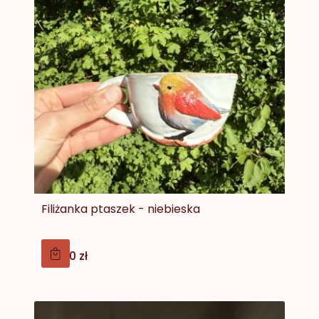
Filiżanka ptaszek - niebieska
Cena
139,00 zł