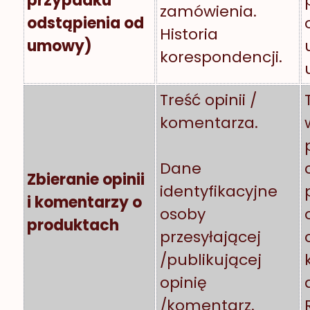
przypadku
zamówienia.
odstąpienia od
Historia
umowy)
korespondencji.
Treść opinii /
komentarza.
Dane
Zbieranie opinii
identyfikacyjne
i komentarzy o
osoby
produktach
przesyłającej
/publikującej
opinię
/komentarz.