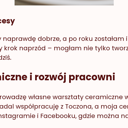
cesy
 naprawdę dobrze, a po roku zostałam i
 krok naprzód – mogłam nie tylko tworzy
ziś.
iczne i rozwój pracowni
 Prowadzę własne warsztaty ceramiczne 
 Nadal współpracuję z Toczona, a moja ce
tagramie i Facebooku, gdzie można na b