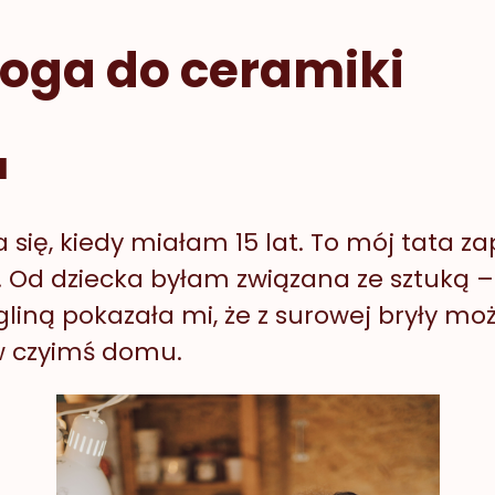
droga do ceramiki
a
się, kiedy miałam 15 lat. To mój tata z
Od dziecka byłam związana ze sztuką – 
gliną pokazała mi, że z surowej bryły mo
 w czyimś domu.