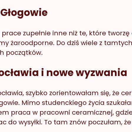
w Głogowie
race zupełnie inne niż te, które tworzę 
ormy żaroodporne. Do dziś wiele z tamt
ch początków.
ocławia i nowe wyzwania
cławia, szybko zorientowałam się, że c
ogowie. Mimo studenckiego życia szukała
 potem praca w pracowni ceramicznej, gdz
c do wysyłki. To tam znów poczułam, że