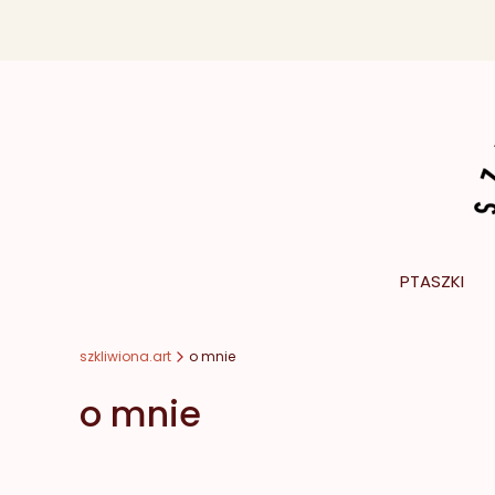
PTASZKI
szkliwiona.art
o mnie
o mnie