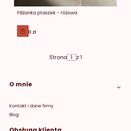
Filiżanka ptaszek - różowa
Cena
139,00 zł
Strona
z 1
Linki w stopce
O mnie
Kontakt i dane firmy
Blog
Obsługa klienta