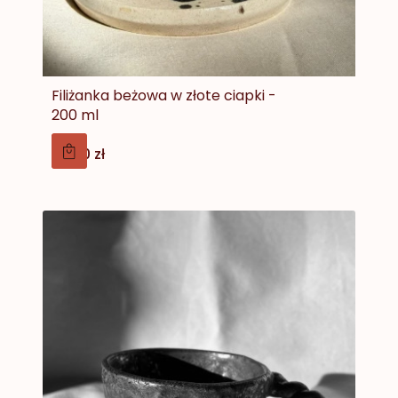
Filiżanka beżowa w złote ciapki -
200 ml
Cena
79,00 zł