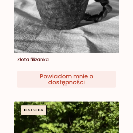
Złota filiżanka
Powiadom mnie o
dostępności
Cena
99,00 zł
BESTSELLER