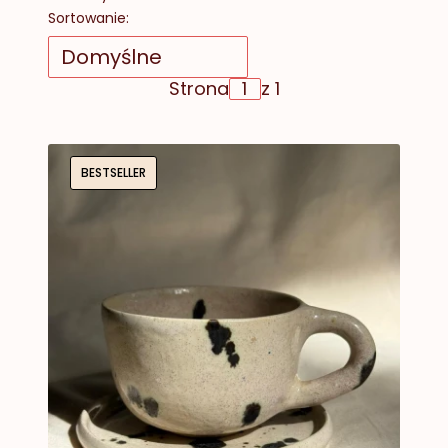
Lista produktów
Sortowanie:
Domyślne
Strona
z 1
BESTSELLER