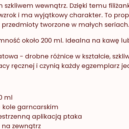
m szkliwem wewnątrz. Dzięki temu filiżank
wzrok i ma wyjątkowy charakter. To propo
 i przedmioty tworzone w małych seriach
mność około 200 ml. Idealna na kawę lu
katowa - drobne różnice w kształcie, szkl
cy ręcznej i czynią każdy egzemplarz j
0 ml
 kole garncarskim
estrzenną aplikacją ptaka
i na zewnątrz