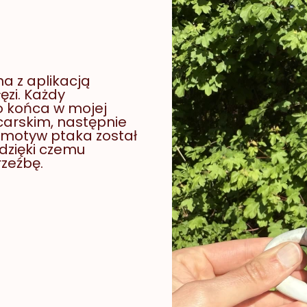
a z aplikacją
zi. Każdy
o końca w mojej
carskim, następnie
y motyw ptaka został
dzięki czemu
rzeźbę.