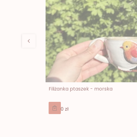
Filiżanka ptaszek - morska
Cena
139,00 zł