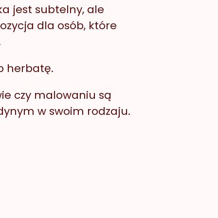
a jest subtelny, ale
zycja dla osób, które
.
b herbatę.
iwie czy malowaniu są
edynym w swoim rodzaju.