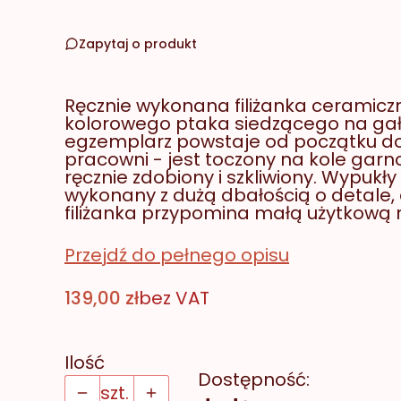
Zapytaj o produkt
Ręcznie wykonana filiżanka ceramiczn
kolorowego ptaka siedzącego na gałę
egzemplarz powstaje od początku d
pracowni - jest toczony na kole garn
ręcznie zdobiony i szkliwiony. Wypukł
wykonany z dużą dbałością o detale, 
filiżanka przypomina małą użytkową 
Przejdź do pełnego opisu
Cena
139,00 zł
bez VAT
Ilość
Dostępność:
szt.